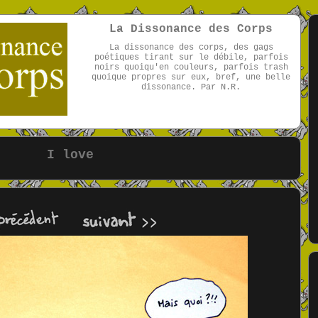
La Dissonance des Corps
La dissonance des corps, des gags
poétiques tirant sur le débile, parfois
noirs quoiqu'en couleurs, parfois trash
quoique propres sur eux, bref, une belle
dissonance. Par N.R.
par NR
I love