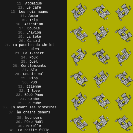
11.
Atomique
12.
Le café
13.
Les rois mages
14.
Amour
15.
Trip
16.
Attention
17.
Double
18.
L'avion
19.
La tète
20.
Canard
21.
La passion du Christ
22.
Jules
23.
Le T-shirt
24.
Poux
25.
Duel
26.
Gentlemounts
27.
Aïe
28.
Double-cul
29.
Plop
30.
PDG
31.
Etienne
32.
I love
33.
Bébé Pneu
34.
Crabe
35.
Le cube
36.
En avant les histoires
37.
àa craint dehors
38.
Nounours
39.
Père Noël
40.
Marelle
41.
La petite fille