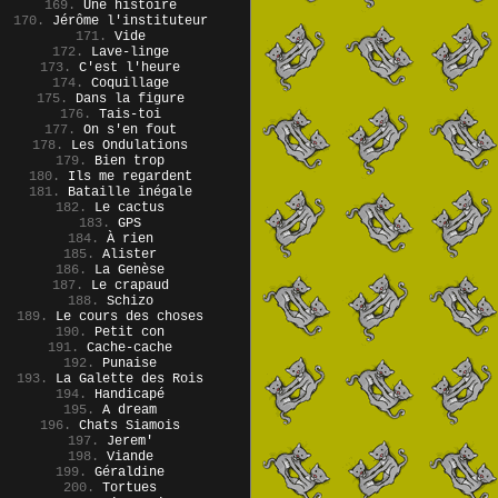
169.
Une histoire
170.
Jérôme l'instituteur
171.
Vide
172.
Lave-linge
173.
C'est l'heure
174.
Coquillage
175.
Dans la figure
176.
Tais-toi
177.
On s'en fout
178.
Les Ondulations
179.
Bien trop
180.
Ils me regardent
181.
Bataille inégale
182.
Le cactus
183.
GPS
184.
À rien
185.
Alister
186.
La Genèse
187.
Le crapaud
188.
Schizo
189.
Le cours des choses
190.
Petit con
191.
Cache-cache
192.
Punaise
193.
La Galette des Rois
194.
Handicapé
195.
A dream
196.
Chats Siamois
197.
Jerem'
198.
Viande
199.
Géraldine
200.
Tortues