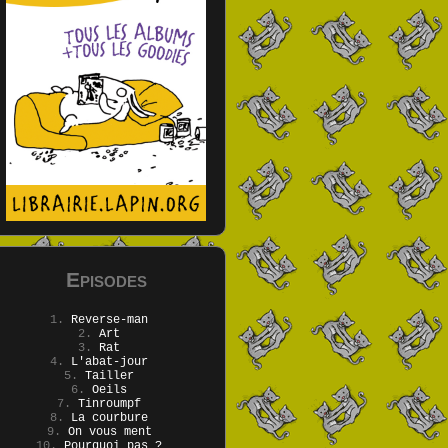
Episodes
1.
Reverse-man
2.
Art
3.
Rat
4.
L'abat-jour
5.
Tailler
6.
Oeils
7.
Tinroumpf
8.
La courbure
9.
On vous ment
10.
Pourquoi pas ?