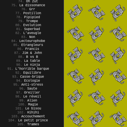
74.
Oh zut
75.
La dissonance
76.
Grr
77.
Postillon
78.
Pipipied
79.
Trompe
80.
Evolution
81.
Superbad
82.
L'aveugle
83.
Non
84.
Lecteurophobe
85.
Etrangleurs
86.
Francis
87.
Jim & John
88.
B vs B
89.
La table
90.
Le ninja
91.
L'horrible barque
92.
Equilibre
93.
Casse-brique
94.
Ecologie
95.
Anti-stress
96.
Saute
97.
Oreiller
98.
Le réveil
99.
Alien
100.
Magie
101.
Le bisou
102.
Hihihi
103.
Accouchement
104.
Le petit prince
105.
Trames