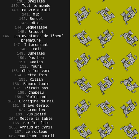
138.
Oreilles
139.
Tout le monde
140.
Pauvre abruti
141.
Mlp
142.
Bordel
143.
Bâton
144.
Déguelasse
145.
Briquet
146.
Les aventures de l'oeuf
prématuré
147.
Intéressant
148.
Trait
149.
Jumelles
150.
Pas bon
151.
Koalas
152.
Youri
153.
Chez les vers
154.
Cette fois
155.
Kilian
156.
Babord toute
157.
J'irais pas
158.
Chapeau
159.
D'éléphant
160.
L'origine du Mal
161.
Bravo Gérald
162.
Crédules
163.
Publicité
164.
Mettre la table
165.
Sur les lits
166.
Arnaud et Cyril
167.
Le rouleau
168.
Exactement pareil