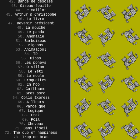
42.
Bande de désolés
43.
Oiseau-feuille
44.
Le maillot
45.
Arthur & Christophe
46.
Le livre
47.
Devenir président
48.
La mouche
49.
Le panda
50.
Anomalie
51.
Barboiseau
52.
Pigeons
53.
Animalcool
54.
TD
55.
Hippo
56.
Les poneys
57.
Oisillon
58.
Le Yéti
59.
Le moule
60.
Croquettes
61.
Eh hop !
62.
Guillaume
63.
Gros porc
64.
Colis Express
65.
Ailleurs
66.
Parce que
67.
Logique
68.
Crak
69.
Poil
70.
Cheveux
71.
Dans l'oeil
72.
The cup of happiness
73.
Trop de bras