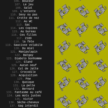
106.
Douceur
107.
Le jeu
108.
Salut
109.
L'entente
110.
Sexy ou pas
111.
Crotte de nez
112.
Au WC
113.
Sac
114.
Les Copines
115.
Au bureau
116.
Ces filles
117.
2180
118.
la fète
119.
Saucisse volubile
120.
Du miel
121.
Manipulapin
122.
Batgay
123.
Diabolo bonhomme
124.
Gland
125.
Aucun oeuf
126.
Cul de Jatte
127.
Crocodile
128.
Acquisition
129.
Pow
130.
Quoique
131.
La pelle
132.
Bernard
133.
Fantasme au café
134.
Les mots justes
135.
Victor
136.
Sèche-cheveux
137.
Gag interdit