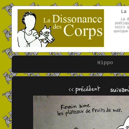
La
La d
poétiqu
noirs q
quoique
Hippo