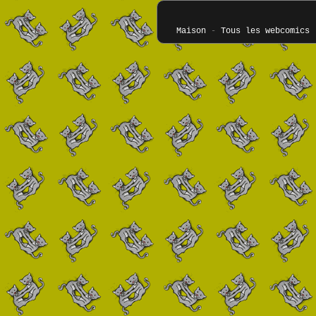
Maison
-
Tous les webcomics