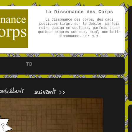
La Dissonance des Corps
La dissonance des corps, des gags
poétiques tirant sur le débile, parfois
noirs quoiqu'en couleurs, parfois trash
quoique propres sur eux, bref, une belle
dissonance. Par N.R.
par NR
TD