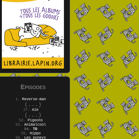
Episodes
1.
Reverse-man
(...)
27.
Aïe
(...)
52.
Pigeons
53.
Animalcool
54.
TD
55.
Hippo
56.
Les poneys