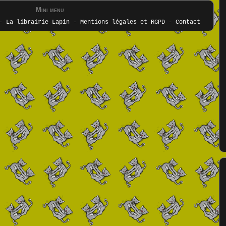
Mini menu
-
La librairie Lapin
-
Mentions légales et RGPD
-
Contact