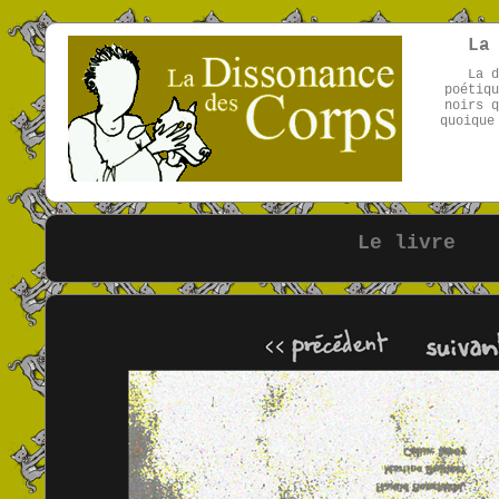
La
La d
poétiqu
noirs q
quoique
Le livre