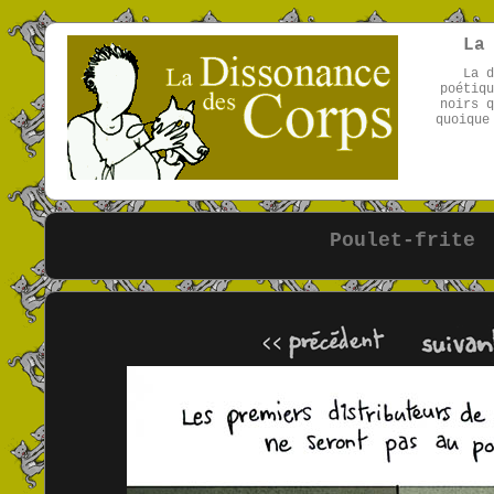
La
La d
poétiqu
noirs q
quoique
Poulet-frite