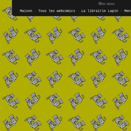
Mini menu
Maison
-
Tous les webcomics
-
La librairie Lapin
-
Men