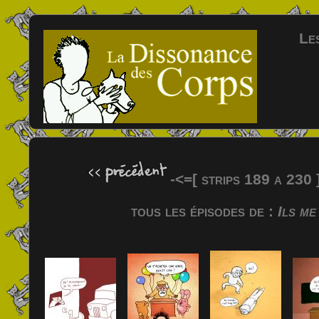
Les
-<=[ strips 189 a 230
tous les épisodes de :
Ils m