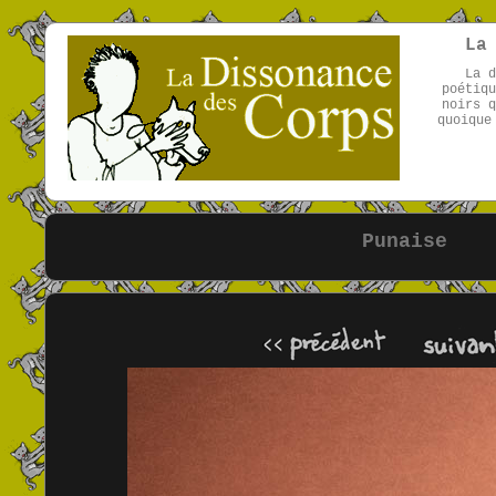
La
La d
poétiqu
noirs q
quoique
Punaise