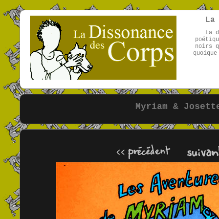
La
La d
poétiqu
noirs q
quoique
Myriam & Josett