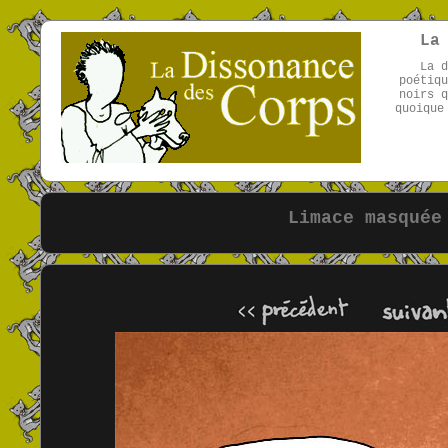
La
La d
poétiqu
noirs q
quoique
Limace masquée