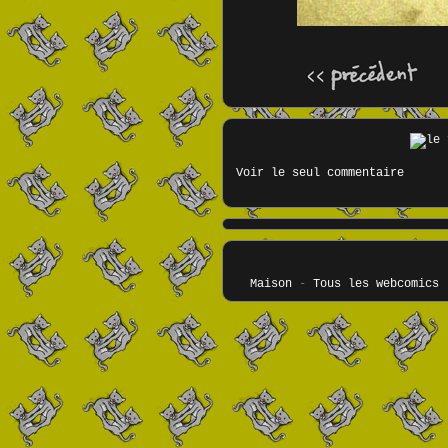
Voir le seul commentaire
Maison
-
Tous les webcomics