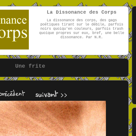
La Dissonance des Corps
La dissonance des corps, des gags
poétiques tirant sur le débile, parfois
noirs quoiqu'en couleurs, parfois trash
quoique propres sur eux, bref, une belle
dissonance. Par N.R.
par NR
Une frite