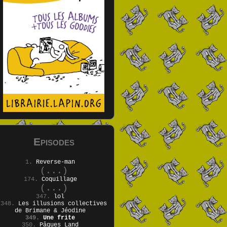
Episodes
1.
Reverse-man
(...)
174.
Coquillage
(...)
347.
lol
348.
Les illusions collectives
de Brimane & Jéodine
349.
Une frite
350.
Pâques Land