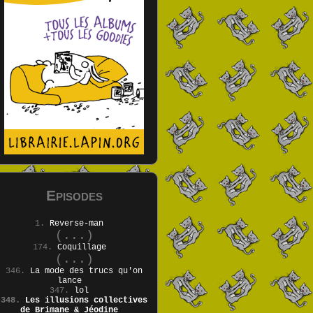
Episodes
1.
Reverse-man
(...)
174.
Coquillage
(...)
346.
La mode des trucs qu'on
lance
347.
lol
348.
Les illusions collectives
de Brimane & Jéodine