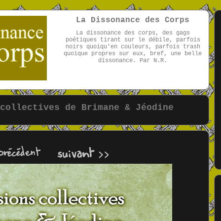
La Dissonance des Corps
La dissonance des corps, des gags
poétiques tirant sur le débile, parfois
noirs quoiqu'en couleurs, parfois trash
quoique propres sur eux, bref, une belle
dissonance. Par N.R.
par NR
collectives de Brimane & Jéodine