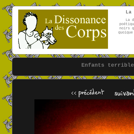
La
La d
poétiqu
noirs q
quoique
Enfants terrible