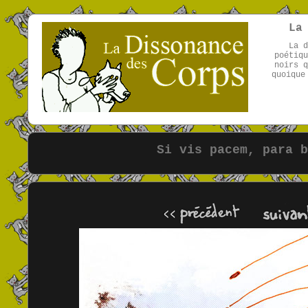
La
La d
poétiqu
noirs q
quoique
Si vis pacem, para b