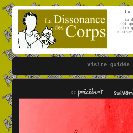
La
La d
poétiqu
noirs q
quoique
Visite guidée