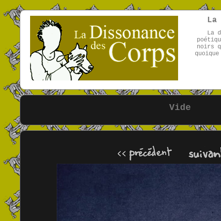
La
La d
poétiqu
noirs q
quoique
Vide