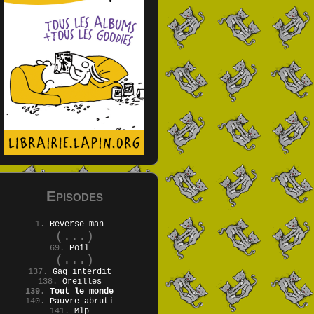
Episodes
1.
Reverse-man
(...)
69.
Poil
(...)
137.
Gag interdit
138.
Oreilles
139.
Tout le monde
140.
Pauvre abruti
141.
Mlp