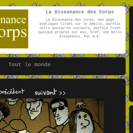
La Dissonance des Corps
La dissonance des corps, des gags
poétiques tirant sur le débile, parfois
noirs quoiqu'en couleurs, parfois trash
quoique propres sur eux, bref, une belle
dissonance. Par N.R.
par NR
Tout le monde