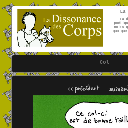
La
La d
poétiqu
noirs q
quoique
Col