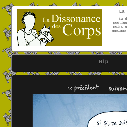
La
La d
poétiqu
noirs q
quoique
Mlp