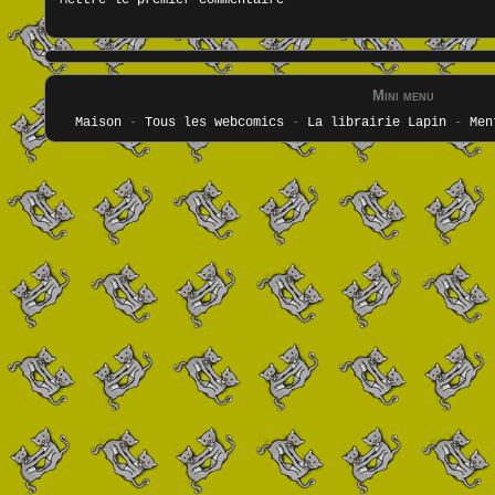
Mini menu
Maison
-
Tous les webcomics
-
La librairie Lapin
-
Men