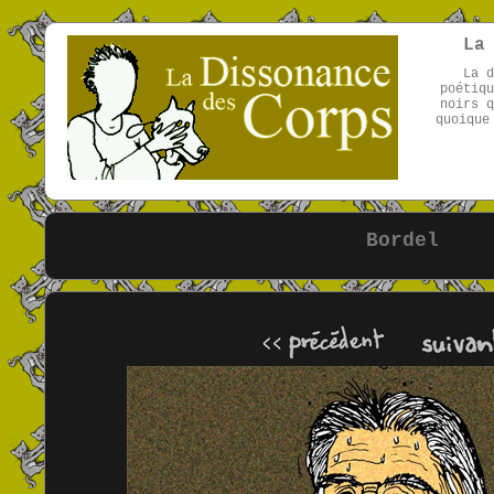
La
La d
poétiqu
noirs q
quoique
Bordel