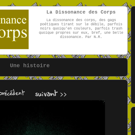
La Dissonance des Corps
La dissonance des corps, des gags
poétiques tirant sur le débile, parfois
noirs quoiqu'en couleurs, parfois trash
quoique propres sur eux, bref, une belle
dissonance. Par N.R.
par NR
Une histoire