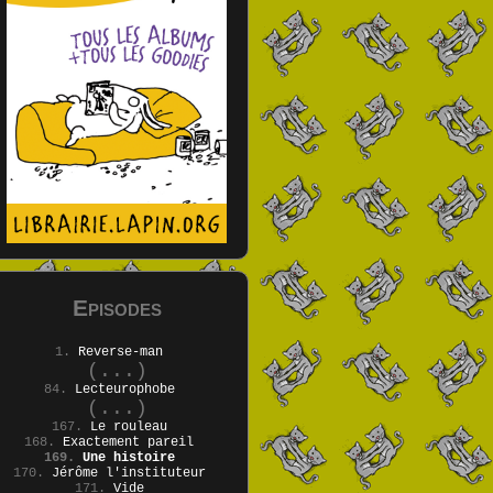
Episodes
1.
Reverse-man
(...)
84.
Lecteurophobe
(...)
167.
Le rouleau
168.
Exactement pareil
169.
Une histoire
170.
Jérôme l'instituteur
171.
Vide