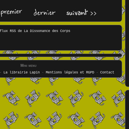
Mini menu
-
La librairie Lapin
-
Mentions légales et RGPD
-
Contact