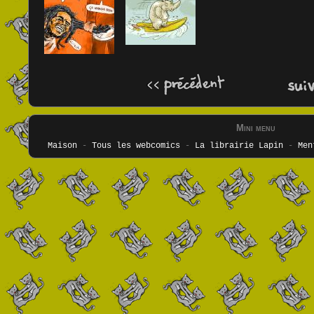
Mini menu
Maison
-
Tous les webcomics
-
La librairie Lapin
-
Men