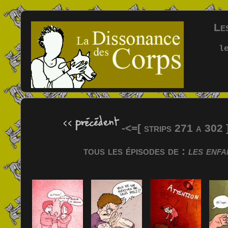
Les
l
-<=[ strips 271 a 302
tous les épisodes de :
les enfa