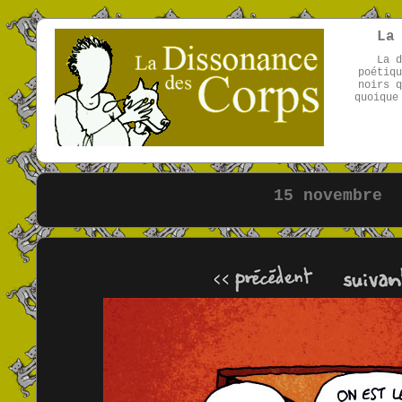
La
La d
poétiqu
noirs q
quoique
15 novembre