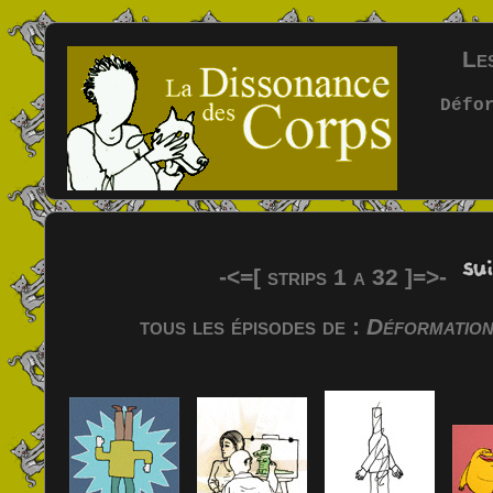
Les
Défo
-<=[ strips 1 a 32 ]=>-
tous les épisodes de :
Déformation