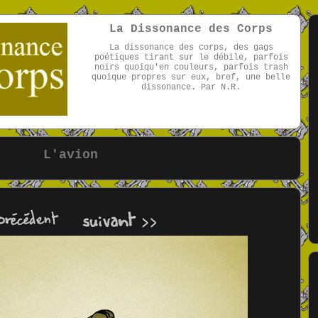
La Dissonance des Corps
La dissonance des corps, des gags
poétiques tirant sur le débile, parfois
noirs quoiqu'en couleurs, parfois trash
quoique propres sur eux, bref, une belle
dissonance. Par N.R.
par NR
L'avion