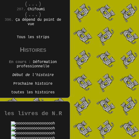
(...)
207.
Chifoumi
(...)
396.
Ça dépend du point de
vue
Tous les strips
Histoires
En cours :
Déformation
professionnelle
Début de l'histoire
Prochaine histoire
toutes les histoires
les livres de N.R