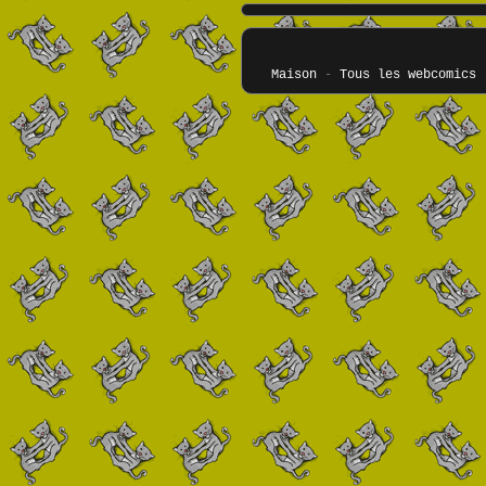
Maison
-
Tous les webcomics