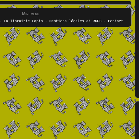
Mini menu
-
La librairie Lapin
-
Mentions légales et RGPD
-
Contact