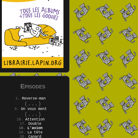
Episodes
1.
Reverse-man
(...)
9.
On vous ment
(...)
16.
Attention
17.
Double
18.
L'avion
19.
La tète
20.
Canard