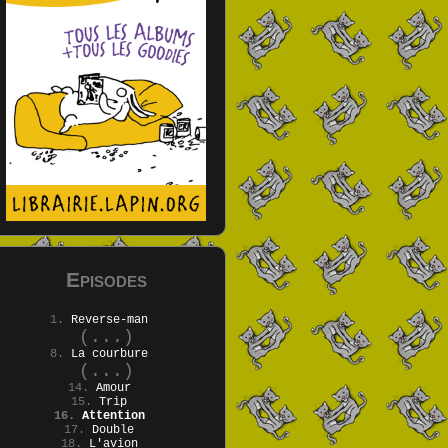
Episodes
1.
Reverse-man
(...)
8.
La courbure
(...)
14.
Amour
15.
Trip
16.
Attention
17.
Double
18.
L'avion