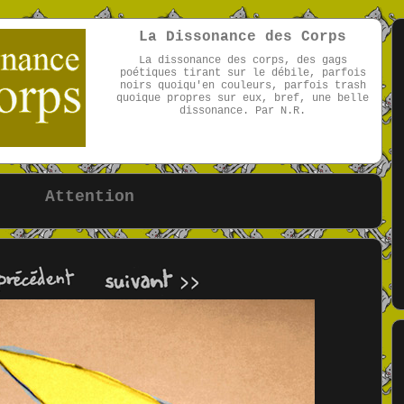
La Dissonance des Corps
La dissonance des corps, des gags
poétiques tirant sur le débile, parfois
noirs quoiqu'en couleurs, parfois trash
quoique propres sur eux, bref, une belle
dissonance. Par N.R.
par NR
Attention