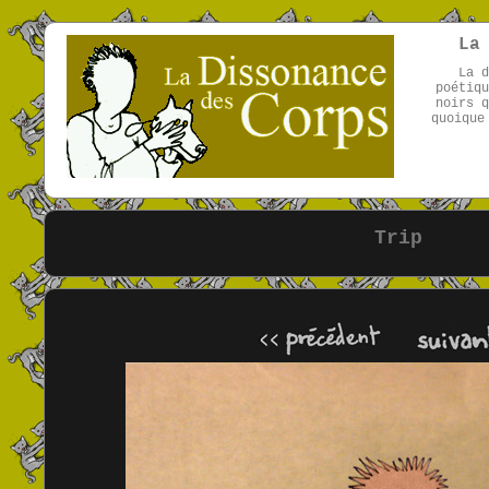
La
La d
poétiqu
noirs q
quoique
Trip