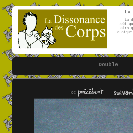
La
La d
poétiqu
noirs q
quoique
Double