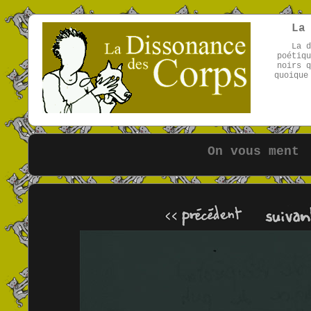
La
La d
poétiqu
noirs q
quoique
On vous ment