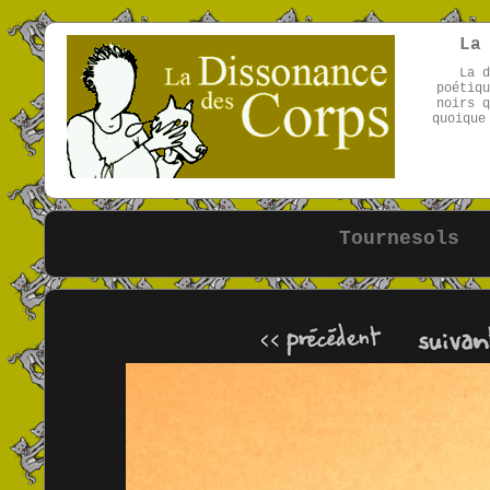
La
La d
poétiqu
noirs q
quoique
Tournesols