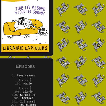
Episodes
1.
Reverse-man
(...)
100.
Magie
(...)
198.
Viande
199.
Géraldine
200.
Tortues
201.
Ici aussi
202.
Tournesols