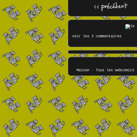
voir les 3 commentaires
Maison
-
Tous les webcomics