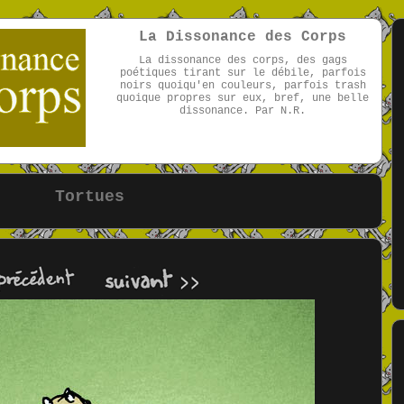
La Dissonance des Corps
La dissonance des corps, des gags
poétiques tirant sur le débile, parfois
noirs quoiqu'en couleurs, parfois trash
quoique propres sur eux, bref, une belle
dissonance. Par N.R.
par NR
Tortues