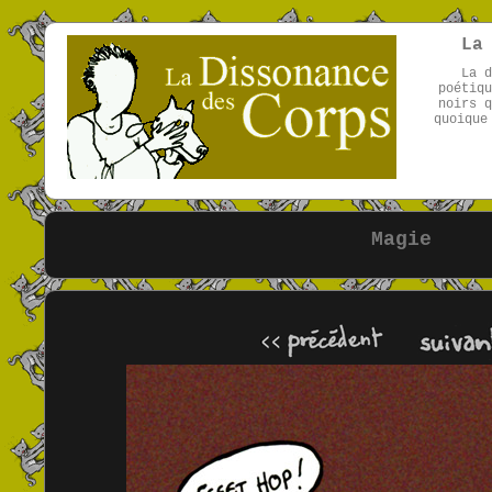
La
La d
poétiqu
noirs q
quoique
Magie