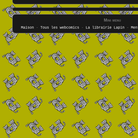
Mini menu
Maison
-
Tous les webcomics
-
La librairie Lapin
-
Men