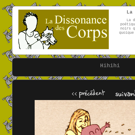
La
La d
poétiqu
noirs q
quoique
Hihihi