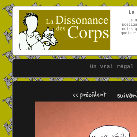
La
La d
poétiqu
noirs q
quoique
Un vrai régal