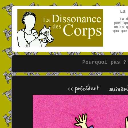
La
La d
poétiqu
noirs q
quoique
Pourquoi pas ?