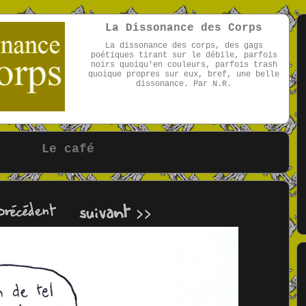
La Dissonance des Corps
La dissonance des corps, des gags
poétiques tirant sur le débile, parfois
noirs quoiqu'en couleurs, parfois trash
quoique propres sur eux, bref, une belle
dissonance. Par N.R.
par NR
Le café