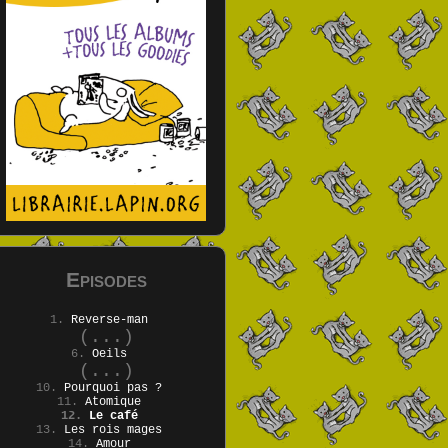
Episodes
1.
Reverse-man
(...)
6.
Oeils
(...)
10.
Pourquoi pas ?
11.
Atomique
12.
Le café
13.
Les rois mages
14.
Amour