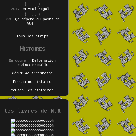
(...)
204.
Un vrai régal
(...)
396.
Ça dépend du point de
vue
Tous les strips
Histoires
En cours :
Déformation
professionnelle
Début de l'histoire
Prochaine histoire
toutes les histoires
les livres de N.R