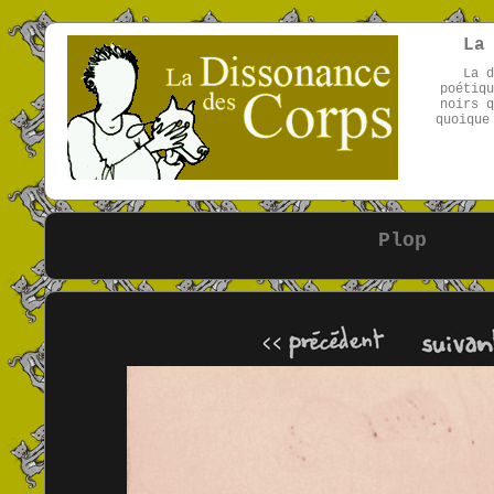
La
La d
poétiqu
noirs q
quoique
Plop