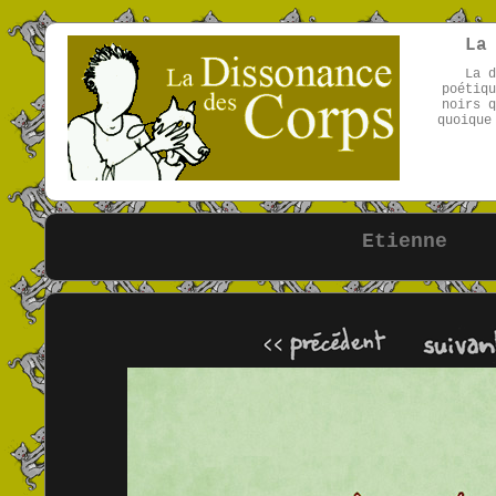
La
La d
poétiqu
noirs q
quoique
Etienne