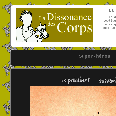
La
La d
poétiqu
noirs q
quoique
Super-héros