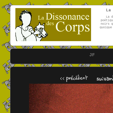
La
La d
poétiqu
noirs q
quoique
JF