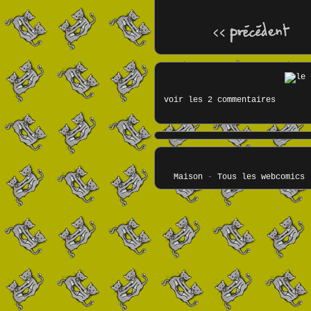
voir les 2 commentaires
Maison
-
Tous les webcomics