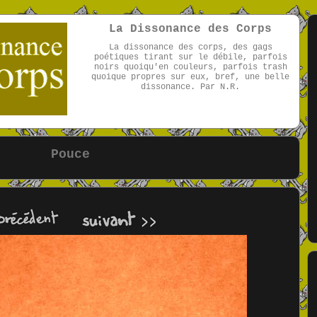
La Dissonance des Corps
La dissonance des corps, des gags
poétiques tirant sur le débile, parfois
noirs quoiqu'en couleurs, parfois trash
quoique propres sur eux, bref, une belle
dissonance. Par N.R.
par NR
Pouce