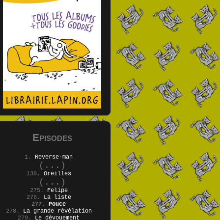
Episodes
1.
Reverse-man
(...)
138.
Oreilles
(...)
275.
Felipe
276.
La liste
277.
Pouce
278.
La grande révélation
279.
Le dévouement