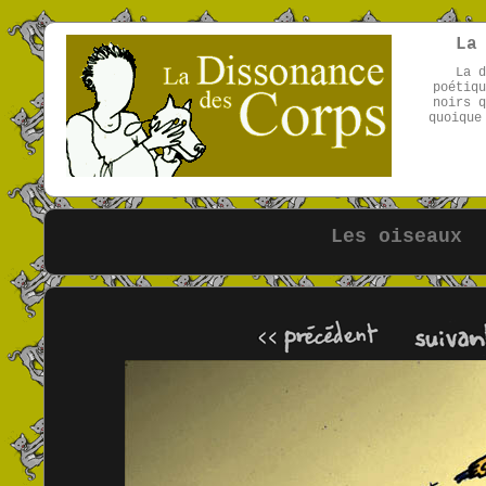
La
La d
poétiqu
noirs q
quoique
Les oiseaux