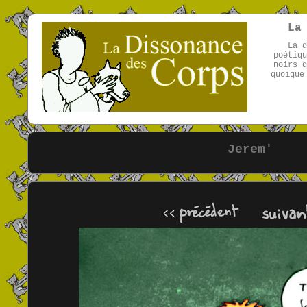
La
La d
poétiqu
noirs q
quoique
Jerem'