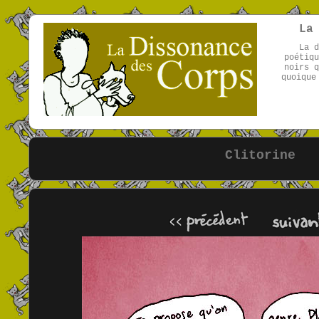
La
La d
poétiqu
noirs q
quoique
Clitorine