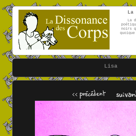
La
La d
poétiqu
noirs q
quoique
Lisa