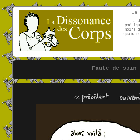
La
La d
poétiqu
noirs q
quoique
Faute de soin