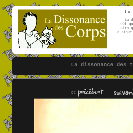
La
La d
poétiqu
noirs q
quoique
La dissonance des t