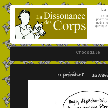
La
La d
poétiqu
noirs q
quoique
Crocodile