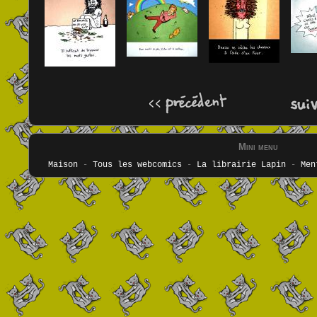
Mini menu
Maison
-
Tous les webcomics
-
La librairie Lapin
-
Men