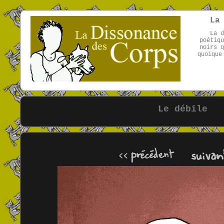
La
La d
poétiqu
noirs q
quoique
Le débile