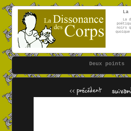
La
La d
poétiqu
noirs q
quoique
Deux points